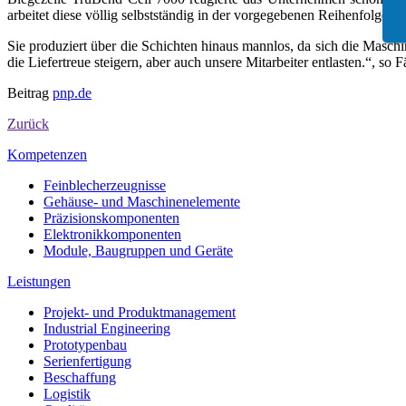
arbeitet diese völlig selbstständig in der vorgegebenen Reihenfolge ab
Sie produziert über die Schichten hinaus mannlos, da sich die Masch
die Liefertreue steigern, aber auch unsere Mitarbeiter entlasten.“, so F
Beitrag
pnp.de
Zurück
Kompetenzen
Feinblecherzeugnisse
Gehäuse- und Maschinenelemente
Präzisionskomponenten
Elektronikkomponenten
Module, Baugruppen und Geräte
Leistungen
Projekt- und Produktmanagement
Industrial Engineering
Prototypenbau
Serienfertigung
Beschaffung
Logistik