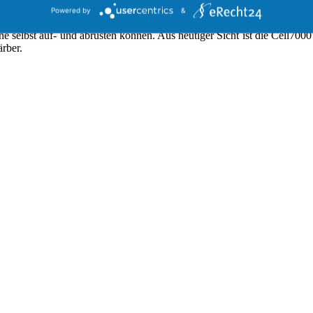
.
Powered by
&
ine selbst auf- und abrüsten können. Aus heutiger Sicht ist die Cell70
ärber.