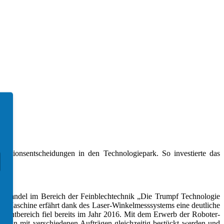
estitionsentscheidungen in den Technologiepark. So investierte das
ewandel im Bereich der Feinblechtechnik „Die Trumpf Technologie
der Maschine erfährt dank des Laser-Winkelmesssystems eine deutliche
kantbereich fiel bereits im Jahr 2016. Mit dem Erwerb der Roboter-
 kann mit verschiedenen Aufträgen gleichzeitig bestückt werden und