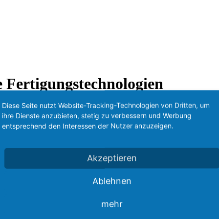
 Fertigungstechnologien
Diese Seite nutzt Website-Tracking-Technologien von Dritten, um
ihre Dienste anzubieten, stetig zu verbessern und Werbung
entsprechend den Interessen der Nutzer anzuzeigen.
r Qualität und Effizienz verbinden lässt, zeigt D&G mit seinen Inv
Akzeptieren
 Abkantbereichs.
Ablehnen
end 5000 vollzieht Dittrich & Greipl vollständig einen Technologi
ereinfacht die Programmerstellung erheblich und auch der Bediener an 
mehr
ei D&G. Die erste Richtungsentscheidung zur Trumpf-Technologie im Ab
 auf die steigende Anzahl an Serienprodukten. „Unsere Roboterzelle