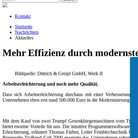
Kontakt
Startseite
Nachrichten
Aktuelles
Mehr Effizienz durch modernste
Bildquelle: Dittrich & Greipl GmbH, Werk II
Arbeitserleichterung und noch mehr Qualität.
Dass sich Arbeitserleichterung durchaus mit einer Verbesserung de
Unternehmen eben erst rund 500.000 Euro in die Modernisierung des
Mit dem Kauf von zwei Trumpf Gesenkbiegemaschinen vom Typ TruB
bietet enorme Vorteile für uns. Die intuitive Programmiersoftware v
Erleichterung, erläutert Thomas Färber, Leiter Feinblechtechnik b
Biegezelle TruBend Cell 7000 reagierte das Unternehmen schon früh