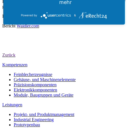
Fertigstellung beider Bauabschnitte Arbeitsplätze für 125 Mitarbeiter
mehr
geschaffen.
Powered by
&
Beitrag
pnp.de
Bericht
Waidler.com
Zurück
Kompetenzen
Feinblecherzeugnisse
Gehäuse- und Maschinenelemente
Präzisionskomponenten
Elektronikkomponenten
Module, Baugruppen und Geräte
Leistungen
Projekt- und Produktmanagement
Industrial Engineering
Prototypenbau