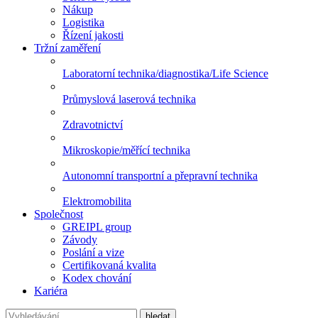
Nákup
Logistika
Řízení jakosti
Tržní zaměření
Laboratorní technika/diagnostika/Life Science
Průmyslová laserová technika
Zdravotnictví
Mikroskopie/měřící technika
Autonomní transportní a přepravní technika
Elektromobilita
Společnost
GREIPL group
Závody
Poslání a vize
Certifikovaná kvalita
Kodex chování
Kariéra
hledat