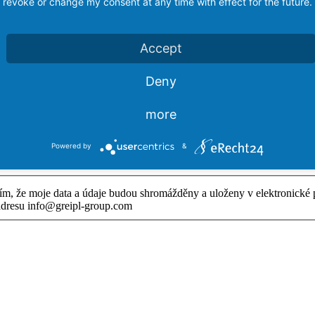
revoke or change my consent at any time with effect for the future.
Accept
Deny
more
Powered by
&
 tím, že moje data a údaje budou shromážděny a uloženy v elektronic
adresu info@greipl-group.com