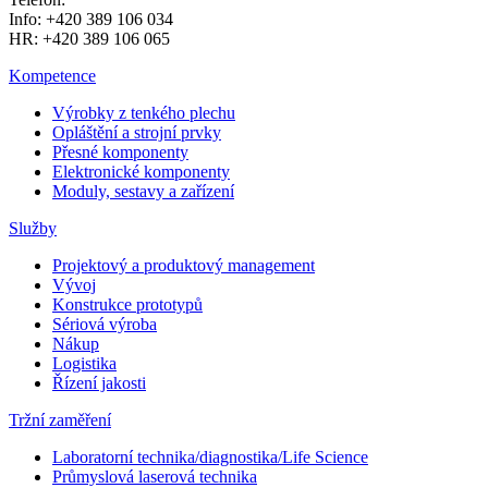
Info: +420 389 106 034
HR: +420 389 106 065
Kompetence
Výrobky z tenkého plechu
Opláštění a strojní prvky
Přesné komponenty
Elektronické komponenty
Moduly, sestavy a zařízení
Služby
Projektový a produktový management
Vývoj
Konstrukce prototypů
Sériová výroba
Nákup
Logistika
Řízení jakosti
Tržní zaměření
Laboratorní technika/diagnostika/Life Science
Průmyslová laserová technika