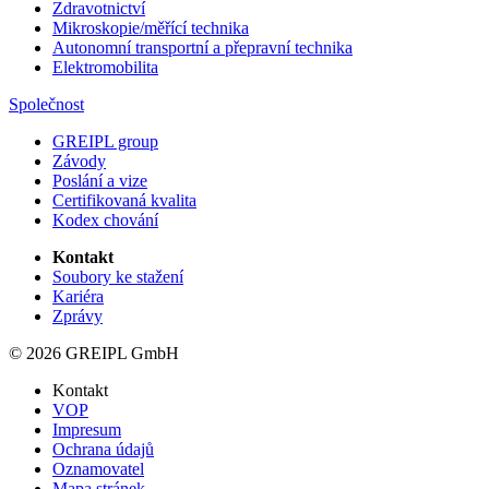
Zdravotnictví
Mikroskopie/měřící technika
Autonomní transportní a přepravní technika
Elektromobilita
Společnost
GREIPL group
Závody
Poslání a vize
Certifikovaná kvalita
Kodex chování
Kontakt
Soubory ke stažení
Kariéra
Zprávy
© 2026 GREIPL GmbH
Kontakt
VOP
Impresum
Ochrana údajů
Oznamovatel
Mapa stránek