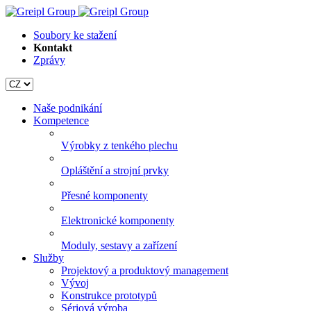
Soubory ke stažení
Kontakt
Zprávy
Naše podnikání
Kompetence
Výrobky z tenkého plechu
Opláštění a strojní prvky
Přesné komponenty
Elektronické komponenty
Moduly, sestavy a zařízení
Služby
Projektový a produktový management
Vývoj
Konstrukce prototypů
Sériová výroba